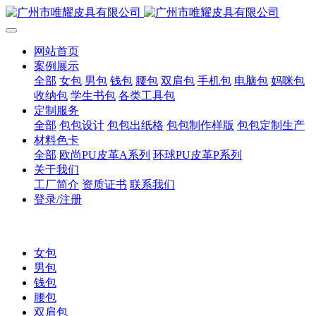
网站首页
案例展示
全部
女包
男包
钱包
腰包
双肩包
手机包
电脑包
妈咪包
收纳包
学生书包
各类工具包
定制服务
全部
包包设计
包包出纸格
包包制作样版
包包定制生产
材料色卡
全部
欧尚PU皮革A系列
环球PU皮革P系列
关于我们
工厂简介
资质证书
联系我们
登录/注册
女包
男包
钱包
腰包
双肩包