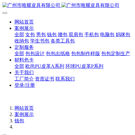
网站首页
案例展示
全部
女包
男包
钱包
腰包
双肩包
手机包
电脑包
妈咪包
收纳包
学生书包
各类工具包
定制服务
全部
包包设计
包包出纸格
包包制作样版
包包定制生产
材料色卡
全部
欧尚PU皮革A系列
环球PU皮革P系列
关于我们
工厂简介
资质证书
联系我们
登录/注册
网站首页
案例展示
钱包