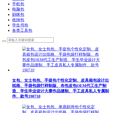
手机包
电脑包
妈咪包
收纳包
学生书包
各类工具包
女包、女士包包、手提包个性化定制、皮具箱包设计出
纸格、手袋包袋打样制版、布包皮包OEM代工生产制
造、学生毕业设计大赛作品缝制、手工皮具私人专属制
作、款号190710