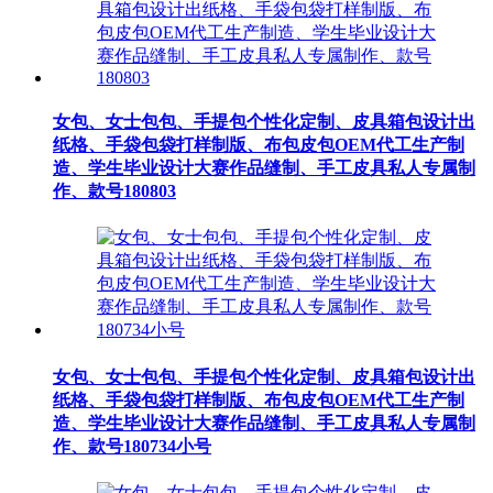
女包、女士包包、手提包个性化定制、皮具箱包设计出
纸格、手袋包袋打样制版、布包皮包OEM代工生产制
造、学生毕业设计大赛作品缝制、手工皮具私人专属制
作、款号180803
女包、女士包包、手提包个性化定制、皮具箱包设计出
纸格、手袋包袋打样制版、布包皮包OEM代工生产制
造、学生毕业设计大赛作品缝制、手工皮具私人专属制
作、款号180734小号