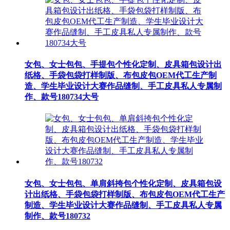
女包、女士包包、手提包个性化定制、皮具箱包设计出
纸格、手袋包袋打样制版、布包皮包OEM代工生产制
造、学生毕业设计大赛作品缝制、手工皮具私人专属制
作、款号180734大号
女包、女士包包、单肩斜挎包个性化定制、皮具箱包设
计出纸格、手袋包袋打样制版、布包皮包OEM代工生产
制造、学生毕业设计大赛作品缝制、手工皮具私人专属
制作、款号180732