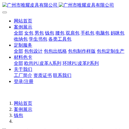
网站首页
案例展示
全部
女包
男包
钱包
腰包
双肩包
手机包
电脑包
妈咪包
收纳包
学生书包
各类工具包
定制服务
全部
包包设计
包包出纸格
包包制作样版
包包定制生产
材料色卡
全部
欧尚PU皮革A系列
环球PU皮革P系列
关于我们
工厂简介
资质证书
联系我们
登录/注册
网站首页
案例展示
钱包