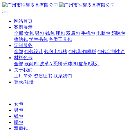
网站首页
案例展示
全部
女包
男包
钱包
腰包
双肩包
手机包
电脑包
妈咪包
收纳包
学生书包
各类工具包
定制服务
全部
包包设计
包包出纸格
包包制作样版
包包定制生产
材料色卡
全部
欧尚PU皮革A系列
环球PU皮革P系列
关于我们
工厂简介
资质证书
联系我们
登录/注册
女包
男包
钱包
腰包
双肩包