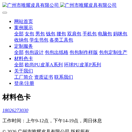
网站首页
案例展示
全部
女包
男包
钱包
腰包
双肩包
手机包
电脑包
妈咪包
收纳包
学生书包
各类工具包
定制服务
全部
包包设计
包包出纸格
包包制作样版
包包定制生产
材料色卡
全部
欧尚PU皮革A系列
环球PU皮革P系列
关于我们
工厂简介
资质证书
联系我们
登录/注册
材料色卡
18026273030
工作时间：上午9-12点，下午14-19点，周日休息
© 2026 广州市唯耀皮具有限公司 版权所有