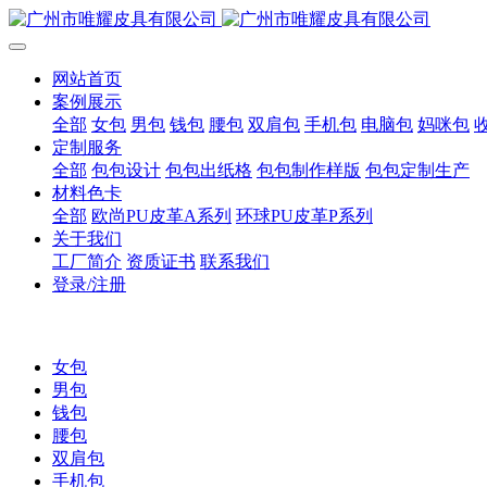
网站首页
案例展示
全部
女包
男包
钱包
腰包
双肩包
手机包
电脑包
妈咪包
定制服务
全部
包包设计
包包出纸格
包包制作样版
包包定制生产
材料色卡
全部
欧尚PU皮革A系列
环球PU皮革P系列
关于我们
工厂简介
资质证书
联系我们
登录/注册
女包
男包
钱包
腰包
双肩包
手机包