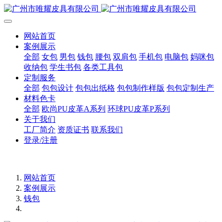
网站首页
案例展示
全部
女包
男包
钱包
腰包
双肩包
手机包
电脑包
妈咪包
收纳包
学生书包
各类工具包
定制服务
全部
包包设计
包包出纸格
包包制作样版
包包定制生产
材料色卡
全部
欧尚PU皮革A系列
环球PU皮革P系列
关于我们
工厂简介
资质证书
联系我们
登录/注册
网站首页
案例展示
钱包