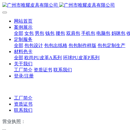
网站首页
案例展示
全部
女包
男包
钱包
腰包
双肩包
手机包
电脑包
妈咪包
定制服务
全部
包包设计
包包出纸格
包包制作样版
包包定制生产
材料色卡
全部
欧尚PU皮革A系列
环球PU皮革P系列
关于我们
工厂简介
资质证书
联系我们
登录/注册
工厂简介
资质证书
联系我们
营业执照：