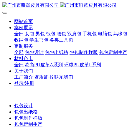
网站首页
案例展示
全部
女包
男包
钱包
腰包
双肩包
手机包
电脑包
妈咪包
收纳包
学生书包
各类工具包
定制服务
全部
包包设计
包包出纸格
包包制作样版
包包定制生产
材料色卡
全部
欧尚PU皮革A系列
环球PU皮革P系列
关于我们
工厂简介
资质证书
联系我们
登录/注册
包包设计
包包出纸格
包包制作样版
包包定制生产