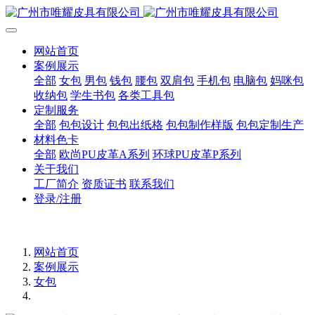
网站首页
案例展示
全部
女包
男包
钱包
腰包
双肩包
手机包
电脑包
妈咪包
收纳包
学生书包
各类工具包
定制服务
全部
包包设计
包包出纸格
包包制作样版
包包定制生产
材料色卡
全部
欧尚PU皮革A系列
环球PU皮革P系列
关于我们
工厂简介
资质证书
联系我们
登录/注册
网站首页
案例展示
女包