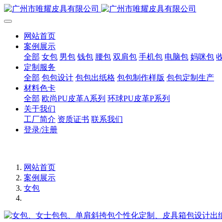
网站首页
案例展示
全部
女包
男包
钱包
腰包
双肩包
手机包
电脑包
妈咪包
定制服务
全部
包包设计
包包出纸格
包包制作样版
包包定制生产
材料色卡
全部
欧尚PU皮革A系列
环球PU皮革P系列
关于我们
工厂简介
资质证书
联系我们
登录/注册
网站首页
案例展示
女包