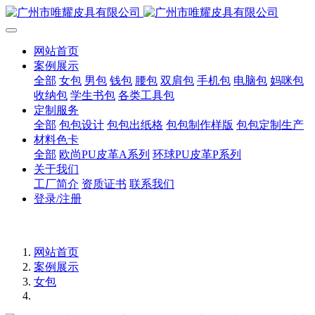
网站首页
案例展示
全部
女包
男包
钱包
腰包
双肩包
手机包
电脑包
妈咪包
收纳包
学生书包
各类工具包
定制服务
全部
包包设计
包包出纸格
包包制作样版
包包定制生产
材料色卡
全部
欧尚PU皮革A系列
环球PU皮革P系列
关于我们
工厂简介
资质证书
联系我们
登录/注册
网站首页
案例展示
女包