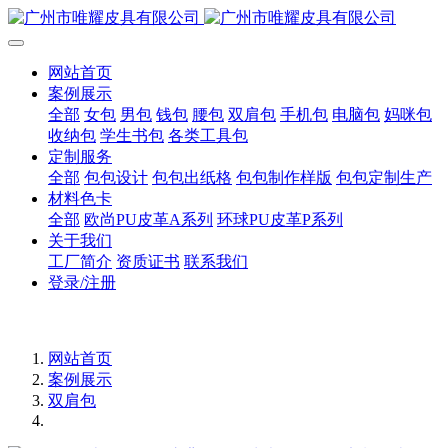
网站首页
案例展示
全部
女包
男包
钱包
腰包
双肩包
手机包
电脑包
妈咪包
收纳包
学生书包
各类工具包
定制服务
全部
包包设计
包包出纸格
包包制作样版
包包定制生产
材料色卡
全部
欧尚PU皮革A系列
环球PU皮革P系列
关于我们
工厂简介
资质证书
联系我们
登录/注册
网站首页
案例展示
双肩包