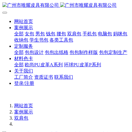
网站首页
案例展示
全部
女包
男包
钱包
腰包
双肩包
手机包
电脑包
妈咪包
收纳包
学生书包
各类工具包
定制服务
全部
包包设计
包包出纸格
包包制作样版
包包定制生产
材料色卡
全部
欧尚PU皮革A系列
环球PU皮革P系列
关于我们
工厂简介
资质证书
联系我们
登录/注册
网站首页
案例展示
双肩包