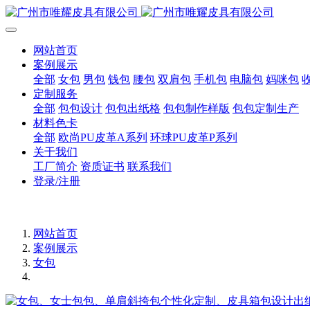
网站首页
案例展示
全部
女包
男包
钱包
腰包
双肩包
手机包
电脑包
妈咪包
定制服务
全部
包包设计
包包出纸格
包包制作样版
包包定制生产
材料色卡
全部
欧尚PU皮革A系列
环球PU皮革P系列
关于我们
工厂简介
资质证书
联系我们
登录/注册
网站首页
案例展示
女包