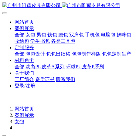
网站首页
案例展示
全部
女包
男包
钱包
腰包
双肩包
手机包
电脑包
妈咪包
收纳包
学生书包
各类工具包
定制服务
全部
包包设计
包包出纸格
包包制作样版
包包定制生产
材料色卡
全部
欧尚PU皮革A系列
环球PU皮革P系列
关于我们
工厂简介
资质证书
联系我们
登录/注册
网站首页
案例展示
女包