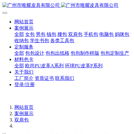
网站首页
案例展示
全部
女包
男包
钱包
腰包
双肩包
手机包
电脑包
妈咪包
收纳包
学生书包
各类工具包
定制服务
全部
包包设计
包包出纸格
包包制作样版
包包定制生产
材料色卡
全部
欧尚PU皮革A系列
环球PU皮革P系列
关于我们
工厂简介
资质证书
联系我们
登录/注册
网站首页
案例展示
双肩包