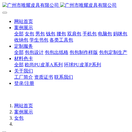
网站首页
案例展示
全部
女包
男包
钱包
腰包
双肩包
手机包
电脑包
妈咪包
收纳包
学生书包
各类工具包
定制服务
全部
包包设计
包包出纸格
包包制作样版
包包定制生产
材料色卡
全部
欧尚PU皮革A系列
环球PU皮革P系列
关于我们
工厂简介
资质证书
联系我们
登录/注册
网站首页
案例展示
女包