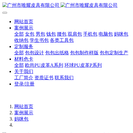
网站首页
案例展示
全部
女包
男包
钱包
腰包
双肩包
手机包
电脑包
妈咪包
收纳包
学生书包
各类工具包
定制服务
全部
包包设计
包包出纸格
包包制作样版
包包定制生产
材料色卡
全部
欧尚PU皮革A系列
环球PU皮革P系列
关于我们
工厂简介
资质证书
联系我们
登录/注册
网站首页
案例展示
妈咪包