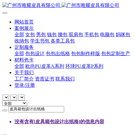
网站首页
案例展示
全部
女包
男包
钱包
腰包
双肩包
手机包
电脑包
妈咪包
收纳包
学生书包
各类工具包
定制服务
全部
包包设计
包包出纸格
包包制作样版
包包定制生产
材料色卡
全部
欧尚PU皮革A系列
环球PU皮革P系列
关于我们
工厂简介
资质证书
联系我们
登录/注册
没有含有[
皮具箱包设计出纸格
]的信息内容